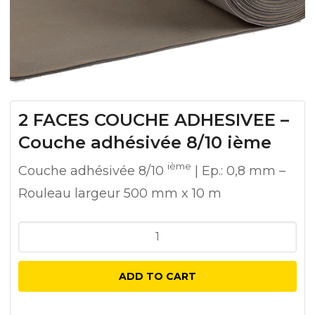
2 FACES COUCHE ADHESIVEE –
Couche adhésivée 8/10 ième
ième
Couche adhésivée 8/10
| Ep.: 0,8 mm –
Rouleau largeur 500 mm x 10 m
2
FACES
COUCHE
ADD TO CART
ADHESIVEE
-