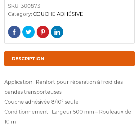
Couche
SKU:
300873
Category:
COUCHE ADHÉSIVE
adhésivée
8/10
ième
quantity
DESCRIPTION
Application : Renfort pour réparation à froid des
bandes transporteuses
Couche adhésivée 8/10° seule
Conditionnement : Largeur 500 mm – Rouleaux de
10 m