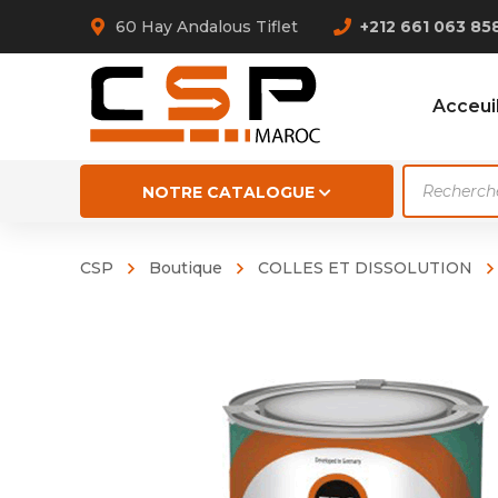
60 Hay Andalous Tiflet
+212 661 063 85
Acceui
Recherch
NOTRE CATALOGUE
de
produits
CSP
Boutique
COLLES ET DISSOLUTION
ABRA 4
ABRA 4
NR BLA
PARA 
NATURE