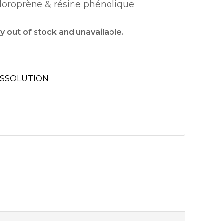
loroprène & résine phénolique
ly out of stock and unavailable.
TCHOUC SBR
ISSOLUTION