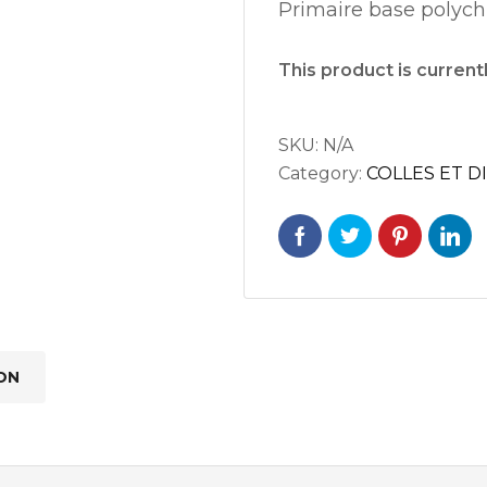
Primaire base polych
This product is current
r Sandwich 60/45/60 shore
CAOU
r Sandwich SW 74
SKU:
N/A
Category:
COLLES ET D
S DE REPARATION – RENFORCÉE
S DE REPARATION – NON RENFORCÉE
GE RENFORCÉ – PIECES DE
ATION
ON
GE NON RENFORCÉ – PIECES DE
ATION