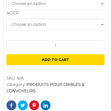
ACIER
Pavé
Abrasion
C/C
ADD TO CART
blindé
300
x
SKU:
N/A
Category:
PRODUITS POUR CRIBLES &
300
CONVOYEURS
mm
-
ABRASION