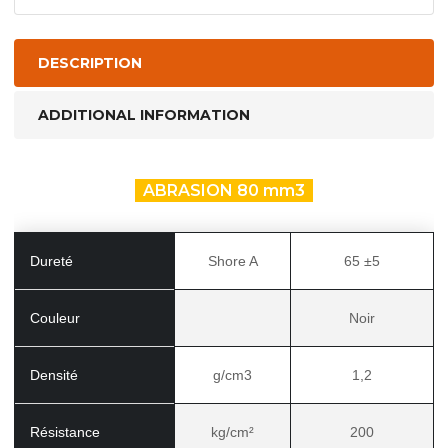
80
mm3
quantity
DESCRIPTION
ADDITIONAL INFORMATION
ABRASION 80 mm3
Dureté
Shore A
65 ±5
Couleur
Noir
Densité
g/cm3
1,2
Résistance
kg/cm²
200