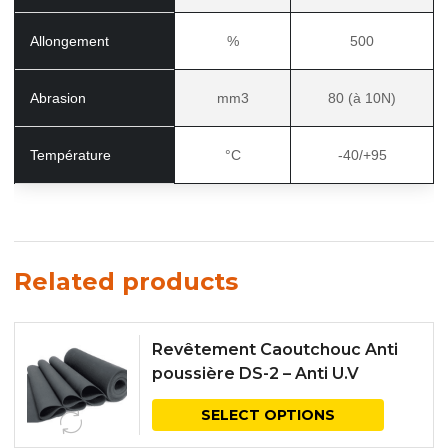
Allongement
%
500
Abrasion
mm3
80 (à 10N)
Température
°C
-40/+95
Related products
Revêtement Caoutchouc Anti
poussière DS-2 – Anti U.V
SELECT OPTIONS