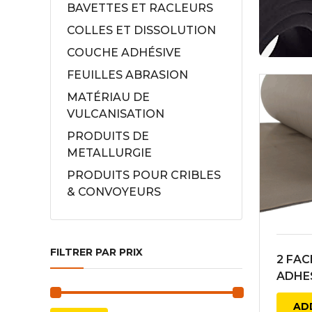
BAVETTES ET RACLEURS
COLLES ET DISSOLUTION
COUCHE ADHÉSIVE
Racleu
FEUILLES ABRASION
Racleu
MATÉRIAU DE
VULCANISATION
PRODUITS DE
METALLURGIE
BANDE
PRODUITS POUR CRIBLES
& CONVOYEURS
BANDE
LOSAN
REPAR
FILTRER PAR PRIX
2 FA
LOSAN
ADHES
REPAR
Couch
AD
8/10 