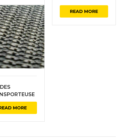
READ MORE
DES
NSPORTEUSE
D D’ABEILLE
READ MORE
R