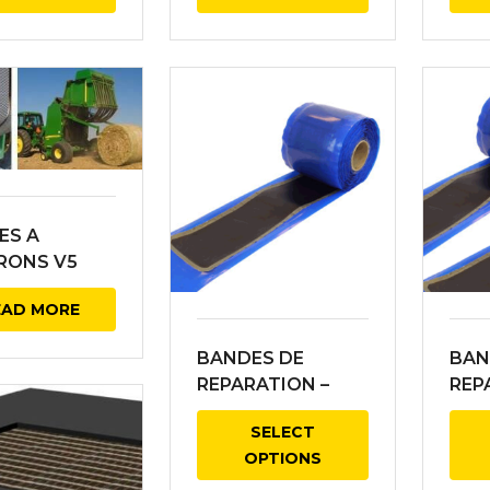
ES A
RONS V5
ge por les
EAD MORE
es presses
BANDES DE
BAN
REPARATION –
REP
NON RENFORCÉE
REN
SELECT
OPTIONS