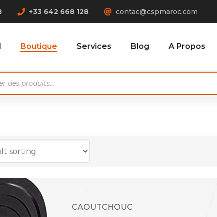
8
+33 642 668 128
contac@cspmaroc.com
l
Boutique
Services
Blog
A Propos
e
5 ROUGE 1F LISSE/1F ADHÉSIVÉE
BAVET
0 JAUNE 1F LISSE/1F GRAIN TOILE
BAVET
NC ALIM. & ANTISTATIQUE 2F Lisses
BAVET
BLOND – 2 FACES LISSES
BAVET
L BLANC ALIM 1F LISSE / 1F ADH
BAVE
CAOUTCHOUC