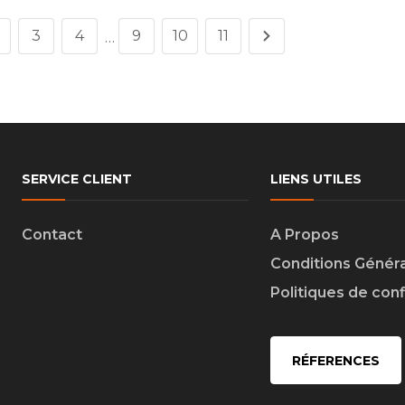
3
4
9
10
11
…
SERVICE CLIENT
LIENS UTILES
Contact
A Propos
Conditions Génér
Politiques de conf
RÉFERENCES