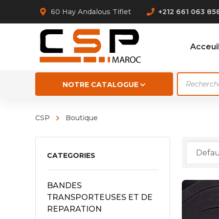
60 Hay Andalous Tiflet
+212 661 063 85
Acceui
Recherch
NOTRE CATALOGUE
de
produits
CSP
Boutique
ABRA 4
ABRA 4
CATEGORIES
NR BLA
BANDES
PARA 
TRANSPORTEUSES ET DE
NATURE
REPARATION