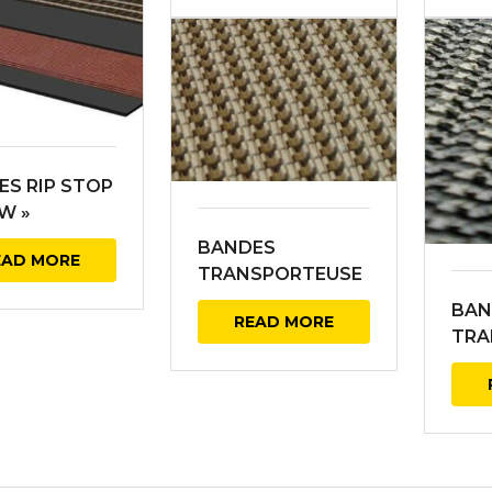
ES RIP STOP
 W »
BANDES
EAD MORE
TRANSPORTEUSE
S NID D’ABEILLE
BAN
READ MORE
BEIGE
TRA
S NI
NOI