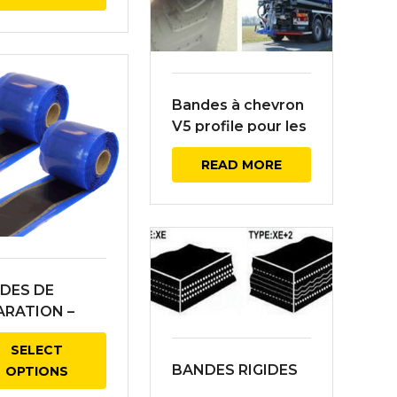
Bandes à chevron
V5 profile pour les
Saleuses
READ MORE
Routières
DES DE
ARATION –
FORCÉE
SELECT
BANDES RIGIDES
OPTIONS