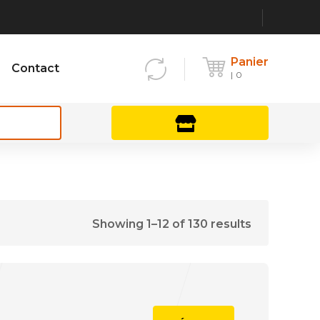
Panier
Contact
0
Meilleures Offres
TE ROUGE – 45 Shores
TE ORANGE – 50 Shores
Showing 1–12 of 130 results
TE NOIRE – 50/55 Shores
TE NOIR – 60 Shores – ISO 284/340
TTE DOUBLE LEVRE + PU ROUGE