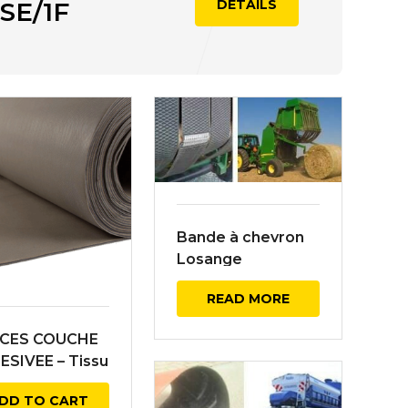
SSE/1F
DÉTAILS
TCHOUC SBR
Bande à chevron
Losange
READ MORE
ACES COUCHE
SIVEE – Tissu
enfort EP160
DD TO CART