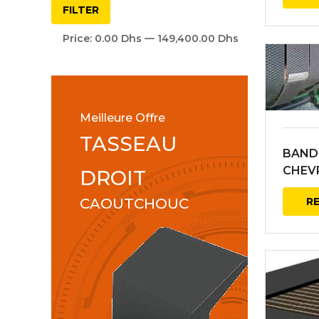
FILTER
Price:
0.00 Dhs
—
149,400.00 Dhs
Meilleure Offre
TASSEAU
BAND
CHEV
DROIT
Losan
R
CAOUTCHOUC
balell