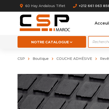
60 Hay Andalous Tiflet
+212 661 063 85
Acceui
Recherch
NOTRE CATALOGUE
de
produits
CSP
Boutique
COUCHE ADHÉSIVE
Revê
ABRA 4
ABRA 4
NR BLA
PARA 
NATURE