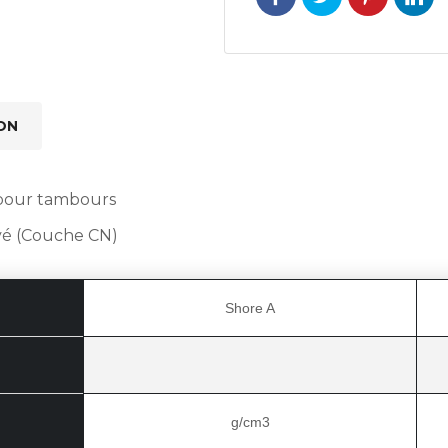
ON
e pour tambours
vé (Couche CN)
Shore A
g/cm3