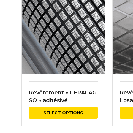
Revêtement « CERALAG
Revê
SQ » adhésivé
Losa
mm 
SELECT OPTIONS