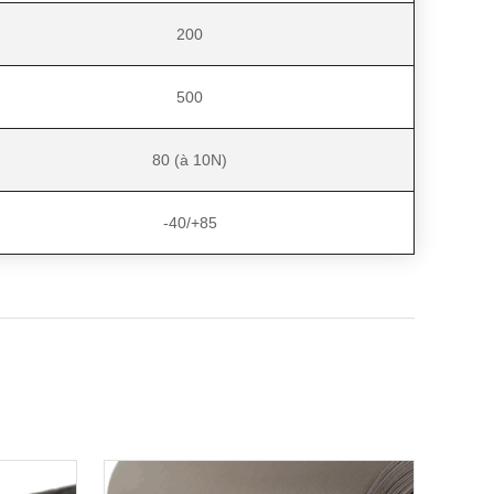
200
500
80 (à 10N)
-40/+85