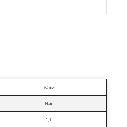
60 ±5
Noir
1,1