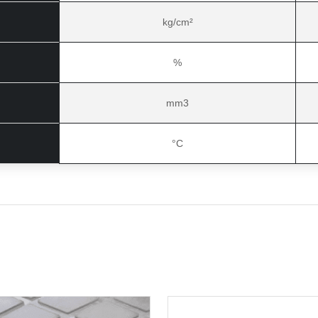
kg/cm²
%
mm3
°C