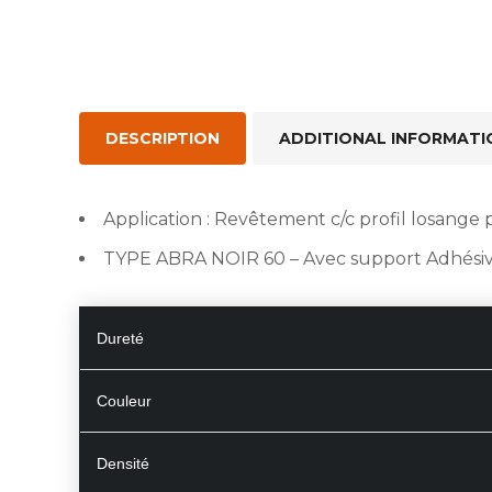
DESCRIPTION
ADDITIONAL INFORMATI
Application : Revêtement c/c profil losang
TYPE ABRA NOIR 60 – Avec support Adhési
Dureté
Couleur
Densité