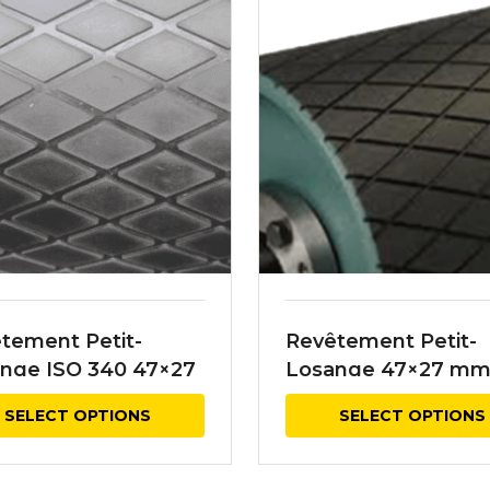
tement Petit-
Revêtement Petit-
nge ISO 340 47×27
Losange 47×27 m
adhésivé
adhésivé
SELECT OPTIONS
SELECT OPTIONS